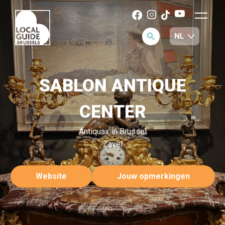
SABLON ANTIQUE
CENTER
Antiquair in Brussel
Zavel
Website
Jouw opmerkingen