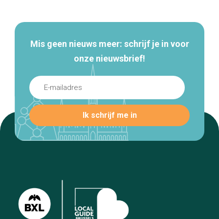
navigatie
Mis geen nieuws meer: schrijf je in voor
onze nieuwsbrief!