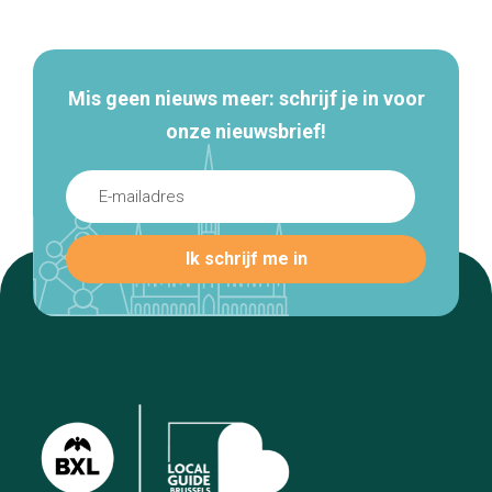
navigatie
Mis geen nieuws meer: schrijf je in voor
onze nieuwsbrief!