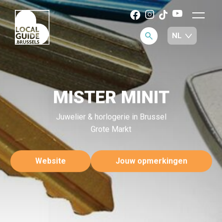
MISTER MINIT
Juwelier & horlogerie in Brussel
Grote Markt
Website
Jouw opmerkingen