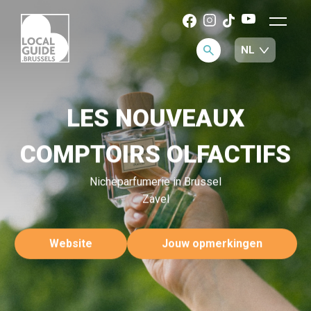
LES NOUVEAUX
COMPTOIRS OLFACTIFS
Nicheparfumerie in Brussel
Zavel
Website
Jouw opmerkingen