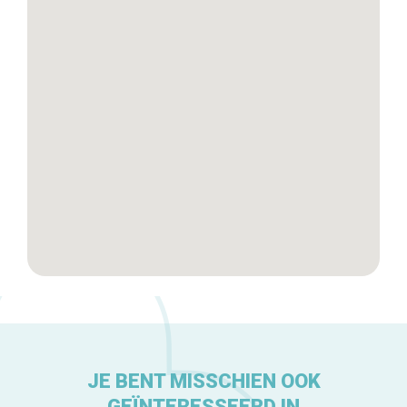
Winkelwijken
Tops 10
De ambachtslieden
Over ons
JE BENT MISSCHIEN OOK
GEÏNTERESSEERD IN