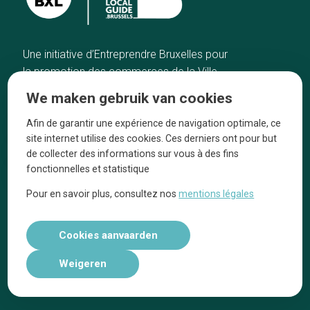
Une initiative d’Entreprendre Bruxelles pour
la promotion des commerces de la Ville
de Bruxelles
We maken gebruik van cookies
Home
De ambachtslieden
Afin de garantir une expérience de navigation optimale, ce
De beste adressen
Over ons
site internet utilise des cookies. Ces derniers ont pour but
Blog
Ze praten over ons!
de collecter des informations sur vous à des fins
fonctionnelles et statistique
Winkelwijken
Juridische
kennisgevingen
Pour en savoir plus, consultez nos
mentions légales
Tops 10
Volg ons op social media
Cookies aanvaarden
Weigeren
Réalisé par