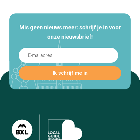
navigatie
Mis geen nieuws meer: schrijf je in voor
onze nieuwsbrief!