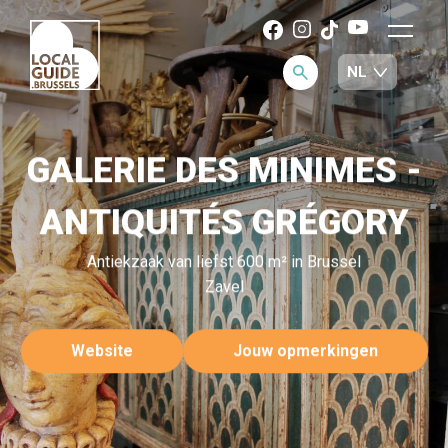
GALERIE DES MINIMES -
ANTIQUITÉS GRÉGORY
Antiekzaak van liefst 600 m² in Brussel
Zavel
Website
Jouw opmerkingen