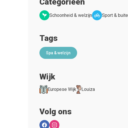
Categorieën
Schoonheid & welzijn
Sport & buite
Tags
Spa & welzijn
Wijk
Europese Wijk
Louiza
Volg ons