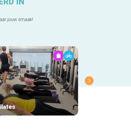
ERD IN
naar jouw smaak!
ilates
Bokawa