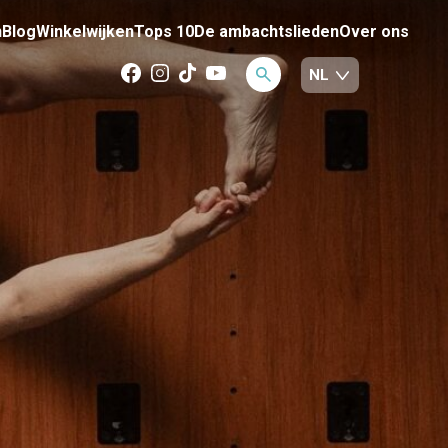
n
Blog
Winkelwijken
Tops 10
De ambachtslieden
Over ons