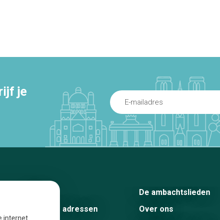
jf je
Home
De ambachtslieden
De beste adressen
Over ons
e internet