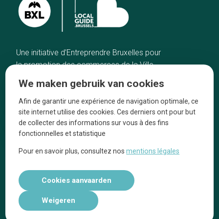
Une initiative d’Entreprendre Bruxelles pour
la promotion des commerces de la Ville
de Bruxelles
We maken gebruik van cookies
Home
De ambachtslieden
Afin de garantir une expérience de navigation optimale, ce
De beste adressen
Over ons
site internet utilise des cookies. Ces derniers ont pour but
Blog
Ze praten over ons!
de collecter des informations sur vous à des fins
fonctionnelles et statistique
Winkelwijken
Juridische
kennisgevingen
Pour en savoir plus, consultez nos
mentions légales
Tops 10
Volg ons op social media
Cookies aanvaarden
Weigeren
Réalisé par