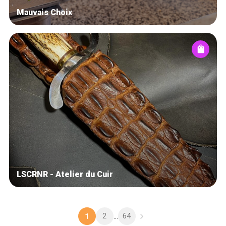
Mauvais Choix
LSCRNR - Atelier du Cuir
2
64
1
...