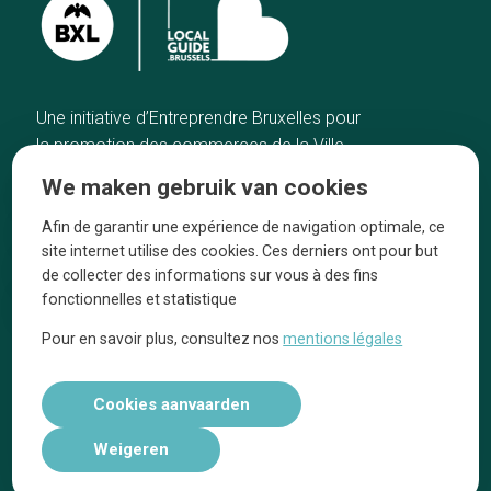
Une initiative d’Entreprendre Bruxelles pour
la promotion des commerces de la Ville
de Bruxelles
We maken gebruik van cookies
Home
De ambachtslieden
Afin de garantir une expérience de navigation optimale, ce
De beste adressen
Over ons
site internet utilise des cookies. Ces derniers ont pour but
Blog
Ze praten over ons!
de collecter des informations sur vous à des fins
fonctionnelles et statistique
Winkelwijken
Juridische
kennisgevingen
Pour en savoir plus, consultez nos
mentions légales
Tops 10
Volg ons op social media
Cookies aanvaarden
Weigeren
Réalisé par