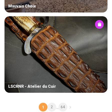
Mauvais Choix
LSCRNR - Atelier du Cuir
2
64
1
...