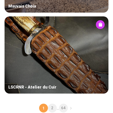
Mauvais Choix
LSCRNR - Atelier du Cuir
2
64
1
...