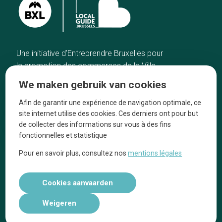
Une initiative d’Entreprendre Bruxelles pour
la promotion des commerces de la Ville
de Bruxelles
We maken gebruik van cookies
Home
De ambachtslieden
Afin de garantir une expérience de navigation optimale, ce
De beste adressen
Over ons
site internet utilise des cookies. Ces derniers ont pour but
Blog
Ze praten over ons!
de collecter des informations sur vous à des fins
fonctionnelles et statistique
Winkelwijken
Juridische
kennisgevingen
Pour en savoir plus, consultez nos
mentions légales
Tops 10
Volg ons op social media
Cookies aanvaarden
Weigeren
Réalisé par