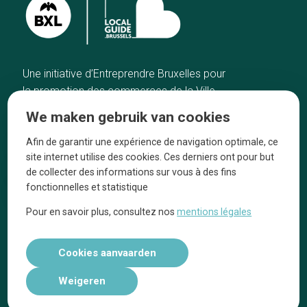
Une initiative d’Entreprendre Bruxelles pour
la promotion des commerces de la Ville
de Bruxelles
We maken gebruik van cookies
Home
De ambachtslieden
Afin de garantir une expérience de navigation optimale, ce
De beste adressen
Over ons
site internet utilise des cookies. Ces derniers ont pour but
Blog
Ze praten over ons!
de collecter des informations sur vous à des fins
fonctionnelles et statistique
Winkelwijken
Juridische
kennisgevingen
Pour en savoir plus, consultez nos
mentions légales
Tops 10
Volg ons op social media
Cookies aanvaarden
Weigeren
Réalisé par