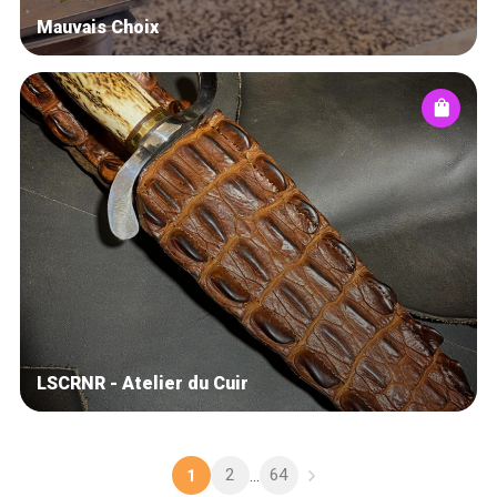
Mauvais Choix
LSCRNR - Atelier du Cuir
2
64
1
...