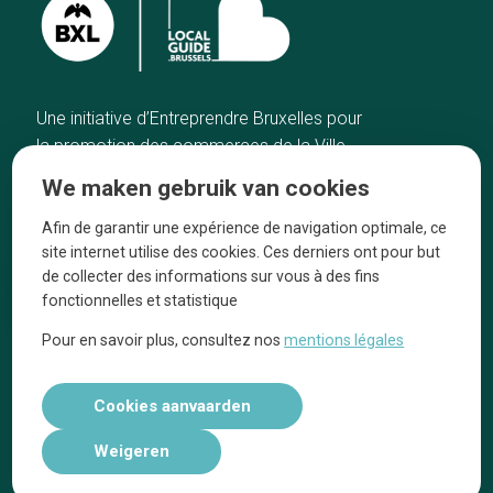
Une initiative d’Entreprendre Bruxelles pour
la promotion des commerces de la Ville
de Bruxelles
We maken gebruik van cookies
Home
De ambachtslieden
Afin de garantir une expérience de navigation optimale, ce
De beste adressen
Over ons
site internet utilise des cookies. Ces derniers ont pour but
Blog
Ze praten over ons!
de collecter des informations sur vous à des fins
fonctionnelles et statistique
Winkelwijken
Juridische
kennisgevingen
Pour en savoir plus, consultez nos
mentions légales
Tops 10
Volg ons op social media
Cookies aanvaarden
Weigeren
Réalisé par