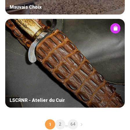
Mauvais Choix
LSCRNR - Atelier du Cuir
2
64
1
...