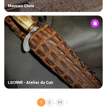
Mauvais Choix
LSCRNR - Atelier du Cuir
2
64
1
...