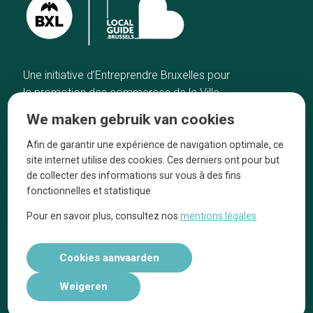
Une initiative d’Entreprendre Bruxelles pour
la promotion des commerces de la Ville
de Bruxelles
We maken gebruik van cookies
Home
De ambachtslieden
Afin de garantir une expérience de navigation optimale, ce
De beste adressen
Over ons
site internet utilise des cookies. Ces derniers ont pour but
Blog
Ze praten over ons!
de collecter des informations sur vous à des fins
fonctionnelles et statistique
Winkelwijken
Juridische
kennisgevingen
Pour en savoir plus, consultez nos
mentions légales
Tops 10
Volg ons op social media
Cookies aanvaarden
Weigeren
Réalisé par