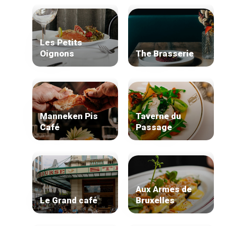
Les Petits
Oignons
The Brasserie
Manneken Pis
Taverne du
Café
Passage
Home
De beste adressen
Blog
Winkelwijken
Tops 10
Aux Armes de
De ambachtslieden
Le Grand café
Bruxelles
Over ons