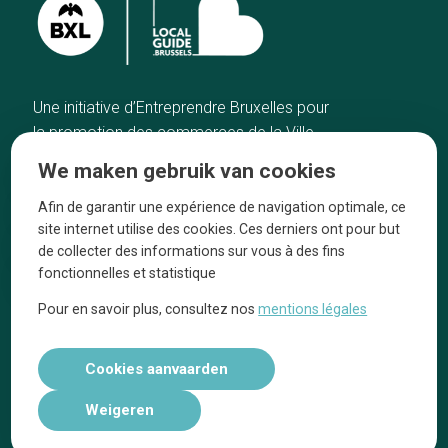
Une initiative d’Entreprendre Bruxelles pour
la promotion des commerces de la Ville
de Bruxelles
We maken gebruik van cookies
Home
De ambachtslieden
Afin de garantir une expérience de navigation optimale, ce
De beste adressen
Over ons
site internet utilise des cookies. Ces derniers ont pour but
Blog
Ze praten over ons!
de collecter des informations sur vous à des fins
fonctionnelles et statistique
Winkelwijken
Juridische
kennisgevingen
Pour en savoir plus, consultez nos
mentions légales
Tops 10
Volg ons op social media
Cookies aanvaarden
Weigeren
Réalisé par