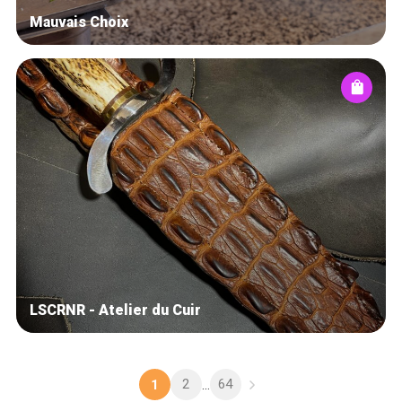
Mauvais Choix
LSCRNR - Atelier du Cuir
2
64
1
...