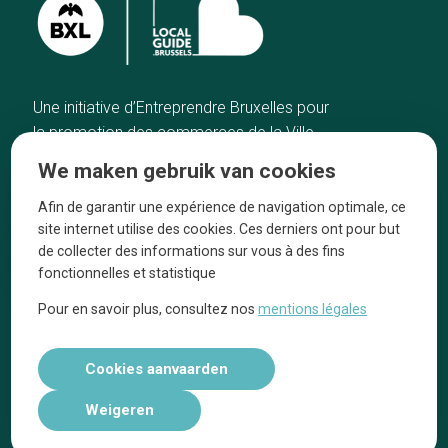
Une initiative d’Entreprendre Bruxelles pour
la promotion des commerces de la Ville
de Bruxelles
We maken gebruik van cookies
Home
De ambachtslieden
Afin de garantir une expérience de navigation optimale, ce
De beste adressen
Over ons
site internet utilise des cookies. Ces derniers ont pour but
Blog
Ze praten over ons!
de collecter des informations sur vous à des fins
fonctionnelles et statistique
Winkelwijken
Juridische
kennisgevingen
Pour en savoir plus, consultez nos
mentions légales
Tops 10
Volg ons op social media
Cookies aanvaarden
Weigeren
Réalisé par