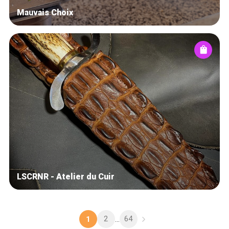
Mauvais Choix
LSCRNR - Atelier du Cuir
2
64
1
...