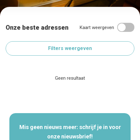
Onze beste adressen
Kaart weergeven
Filters weergeven
Geen resultaat
Home
Secundaire
De beste adressen
navigatie
Blog
Winkelwijken
Tops 10
Mis geen nieuws meer: schrijf je in voor
De ambachtslieden
Over ons
onze nieuwsbrief!