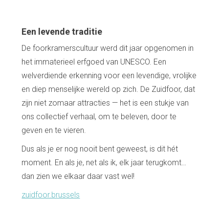
Home
De beste adressen
Blog
Een levende traditie
Winkelwijken
De foorkramerscultuur werd dit jaar opgenomen in
Tops 10
De ambachtslieden
het immaterieel erfgoed van UNESCO. Een
Over ons
welverdiende erkenning voor een levendige, vrolijke
en diep menselijke wereld op zich. De Zuidfoor, dat
zijn niet zomaar attracties — het is een stukje van
ons collectief verhaal, om te beleven, door te
geven en te vieren.
Dus als je er nog nooit bent geweest, is dit hét
moment. En als je, net als ik, elk jaar terugkomt…
dan zien we elkaar daar vast wel!
zuidfoor.brussels