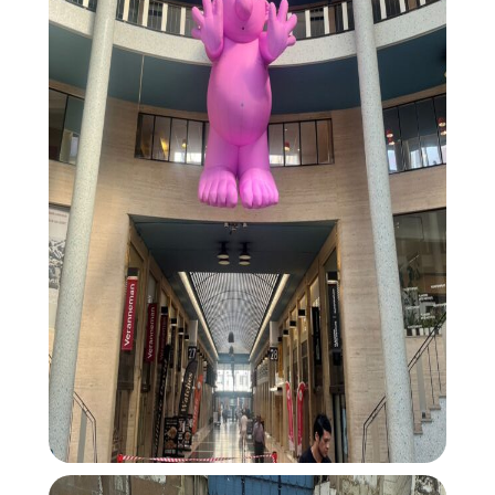
Blog
Winkelwijken
Tops 10
De ambachtslieden
Over ons