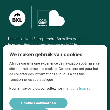
Une initiative d’Entreprendre Bruxelles pour
la promotion des commerces de la Ville
de Bruxelles
We maken gebruik van cookies
Home
De ambachtslieden
Afin de garantir une expérience de navigation optimale, ce
De beste adressen
Over ons
site internet utilise des cookies. Ces derniers ont pour but
Blog
Ze praten over ons!
de collecter des informations sur vous à des fins
fonctionnelles et statistique
Winkelwijken
Juridische
kennisgevingen
Pour en savoir plus, consultez nos
mentions légales
Tops 10
Volg ons op social media
Cookies aanvaarden