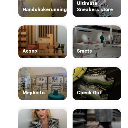
Winkelwijken
Ultimate
Tops 10
Handshakerunning
Sneakers store
De ambachtslieden
Over ons
Aesop
Smets
Mephisto
Check Out