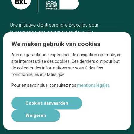
Une initiative d’Entreprendre Bruxelles pour
la promotion des commerces de la Ville
de Bruxelles
We maken gebruik van cookies
Home
De ambachtslieden
Afin de garantir une expérience de navigation optimale, ce
De beste adressen
Over ons
site internet utilise des cookies. Ces derniers ont pour but
Blog
Ze praten over ons!
de collecter des informations sur vous à des fins
fonctionnelles et statistique
Winkelwijken
Juridische
kennisgevingen
Pour en savoir plus, consultez nos
mentions légales
Tops 10
Volg ons op social media
Cookies aanvaarden
Weigeren
Réalisé par