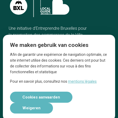
Une initiative d’Entreprendre Bruxelles pour
la promotion des commerces de la Ville
de Bruxelles
We maken gebruik van cookies
Home
De ambachtslieden
Afin de garantir une expérience de navigation optimale, ce
De beste adressen
Over ons
site internet utilise des cookies. Ces derniers ont pour but
Blog
Ze praten over ons!
de collecter des informations sur vous à des fins
fonctionnelles et statistique
Winkelwijken
Juridische
kennisgevingen
Pour en savoir plus, consultez nos
mentions légales
Tops 10
Volg ons op social media
Cookies aanvaarden
Weigeren
Réalisé par