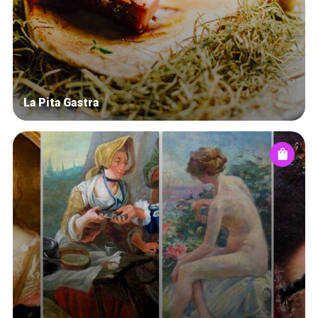
Winkelwijken
Tops 10
De ambachtslieden
Over ons
La Pita Gastra