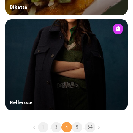
Bikette
Bellerose
1
3
5
64
...
4
...