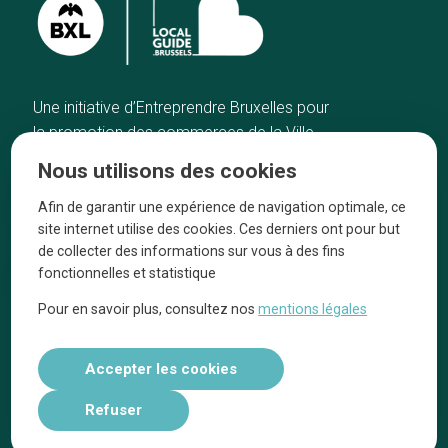
Une initiative d’Entreprendre Bruxelles pour
la promotion des commerces de la Ville
de Bruxelles
Nous utilisons des cookies
Accueil
Artisans
Afin de garantir une expérience de navigation optimale, ce
Bonnes adresses
A propos
site internet utilise des cookies. Ces derniers ont pour but
Quartiers
On parle de nous
de collecter des informations sur vous à des fins
fonctionnelles et statistique
Blog
Mentions légales
Pour en savoir plus, consultez nos
mentions légales
Tops 10
Suivez-nous sur nos réseaux
Accepter les cookies
Refuser
Réalisé par