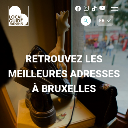
RETROUVEZ LES
MEILLEURES ADRESSES
À BRUXELLES