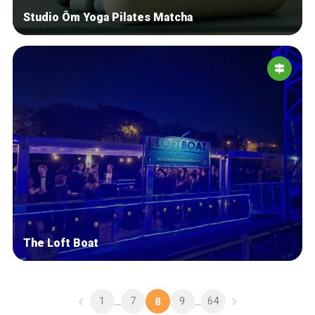
Studio Ôm Yoga Pilates Matcha
The Loft Boat
1
7
9
64
...
8
...